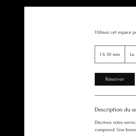
Utilisez cet espace p
Le
prix
1 h 30 min
1
Le 
varie
3
0
m
Réserver
i
n
Description du s
Décrivez votre servic
comprend. Une bonne d